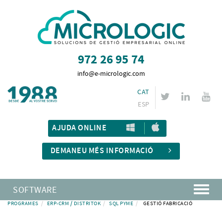
972 26 95 74
info@e-micrologic.com
CAT
ESP
AJUDA ONLINE
DEMANEU MÉS INFORMACIÓ
SOFTWARE
PROGRAMES
ERP-CRM / DISTRITOK
SQL PYME
GESTIÓ FABRICACIÓ