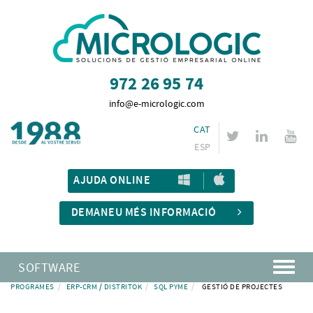
972 26 95 74
info@e-micrologic.com
CAT
ESP
AJUDA ONLINE
DEMANEU MÉS INFORMACIÓ
SOFTWARE
PROGRAMES
ERP-CRM / DISTRITOK
SQL PYME
GESTIÓ DE PROJECTES