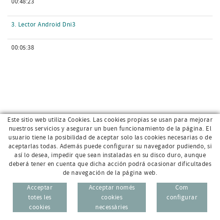
00:48:23
3. Lector Android Dni3
00:05:38
Este sitio web utiliza Cookies. Las cookies propias se usan para mejorar
nuestros servicios y asegurar un buen funcionamiento de la página. El
usuario tiene la posibilidad de aceptar solo las cookies necesarias o de
aceptarlas todas. Además puede configurar su navegador pudiendo, si
así lo desea, impedir que sean instaladas en su disco duro, aunque
deberá tener en cuenta que dicha acción podrá ocasionar dificultades
de navegación de la página web.
Av. Sant Jordi, 168 · 17800 Olot (Girona)
96 69
Acceptar
Acceptar només
Com
CAT
ESP
totes les
cookies
configurar
972 26 95 74
cookies
necessàries