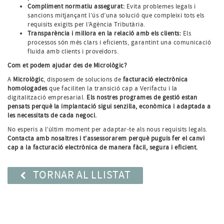
Compliment normatiu assegurat:
Evita problemes legals i
sancions mitjançant l’ús d’una solució que compleixi tots els
requisits exigits per l’Agència Tributària.
Transparència i millora en la relació amb els clients:
Els
processos són més clars i eficients, garantint una comunicació
fluida amb clients i proveïdors.
Com et podem ajudar des de Micrològic?
A
Micrològic
, disposem de solucions de
facturació electrònica
homologades
que faciliten la transició cap a Verifactu i la
digitalització empresarial.
Els nostres programes de gestió estan
pensats perquè la implantació sigui senzilla, econòmica i adaptada a
les necessitats de cada negoci.
No esperis a l’últim moment per adaptar-te als nous requisits legals.
Contacta amb nosaltres i t’assessorarem perquè puguis fer el canvi
cap a la facturació electrònica de manera fàcil, segura i eficient.
TORNAR AL LLISTAT