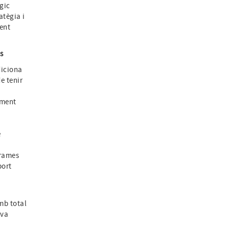
gic
atègia i
ent
s
diciona
e tenir
lment
e
grames
port
mb total
iva