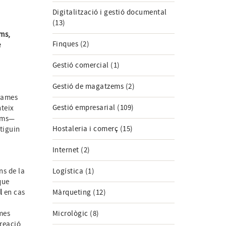
Digitalització i gestió documental
(13)
ms,
Finques (2)
e
Gestió comercial (1)
Gestió de magatzems (2)
rames
Gestió empresarial (109)
nteix
noms—
Hostaleria i comerç (15)
tiguin
Internet (2)
ns de la
Logística (1)
que
l
en cas
Màrqueting (12)
mes
Micrològic (8)
reació