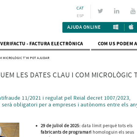
CAT
ESP
AJUDA ONLINE
VERIFACTU - FACTURA ELECTRÒNICA
COM US PODEM 
OM MICROLÒGIC T'HI POT AJUDAR
QUEM LES DATES CLAU I COM MICROLÒGIC T
ntifraude 11/2021 i regulat pel Reial decret 1007/2023,
i serà obligatori per a empreses i autònoms entre els an
29 de juliol de 2025:
data límit perquè tots els
fabricants de programari
homologuin els seus