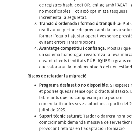
de registres hash, codi QR, enllaç amb l’AEAT i 
no modificables. Tot això optimitza tasques i
incrementa la seguretat.
Transició ordenada i formació tranquil·la:
Pots
realitzar un període de prova amb la nova soluc
formar l’equip i ajustar operatives sense pressi
evitant errors i interrupcions.
Avantatge competitiu i confiança:
Mostrar que u
un sistema homologat revaloritza la teva marc
davant clients i entitats PÚBLIQUES o grans e
que valoraran la implementació del nou estànd
Riscos de retardar la migració
Programa desfasat o no disponible:
Si esperes 
et podries quedar sense opció d’actualització. 
fabricants que no compleixin ja no podran
comercialitzar les seves solucions a partir del 2
juliol de 2025.
Suport tècnic saturat:
Tardor o darrera hora po
coincidir amb demanda massiva de servei tècni
provocant retards en l’adaptació i formació.