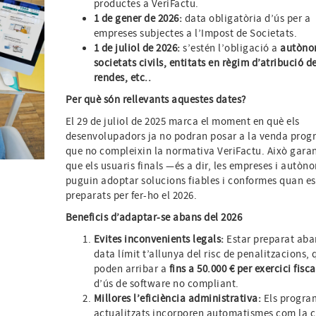
productes a VeriFactu.
1 de gener de 2026:
data obligatòria d’ús per a
empreses subjectes a l’Impost de Societats.
1 de juliol de 2026:
s’estén l’obligació a
autòno
societats civils, entitats en règim d’atribució d
rendes, etc..
Per què són rellevants aquestes dates?
El 29 de juliol de 2025 marca el moment en què els
desenvolupadors ja no podran posar a la venda prog
que no compleixin la normativa VeriFactu. Això gara
que els usuaris finals —és a dir, les empreses i autò
puguin adoptar solucions fiables i conformes quan es
preparats per fer-ho el 2026.
Beneficis d’adaptar-se abans del 2026
Evites inconvenients legals:
Estar preparat aba
data límit t’allunya del risc de penalitzacions, 
poden arribar a
fins a 50.000 € per exercici fisca
d’ús de software no compliant.
Millores l’eficiència administrativa:
Els progra
actualitzats incorporen automatismes com la c