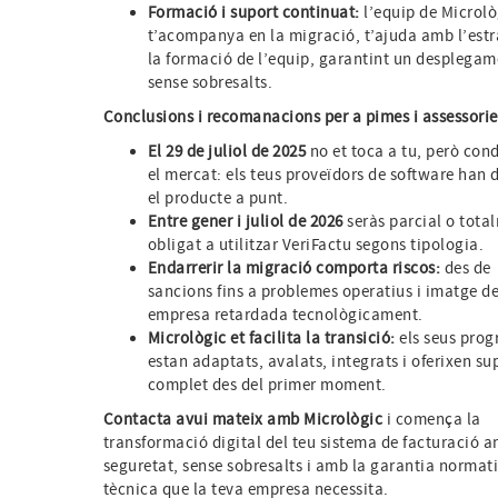
Formació i suport continuat:
l’equip de Microlò
t’acompanya en la migració, t’ajuda amb l’estr
la formació de l’equip, garantint un desplegam
sense sobresalts.
Conclusions i recomanacions per a pimes i assessorie
El 29 de juliol de 2025
no et toca a tu, però con
el mercat: els teus proveïdors de software han d
el producte a punt.
Entre gener i juliol de 2026
seràs parcial o tota
obligat a utilitzar VeriFactu segons tipologia.
Endarrerir la migració comporta riscos:
des de
sancions fins a problemes operatius i imatge d
empresa retardada tecnològicament.
Micrològic et facilita la transició:
els seus pro
estan adaptats, avalats, integrats i oferixen su
complet des del primer moment.
Contacta avui mateix amb Micrològic
i comença la
transformació digital del teu sistema de facturació a
seguretat, sense sobresalts i amb la garantia normat
tècnica que la teva empresa necessita.