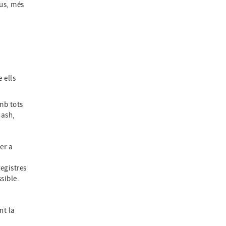
us, més
b
e ells
mb tots
hash,
er a
registres
sible.
nt la