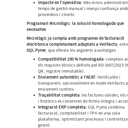
Impacte en l'operativa:
Més errors administrati
temps de gestió manual i menys confiança am
proveïdors i clients.
Programari Micrològic: la solució homologada que
necessites
Micrològic ja compta amb programes de facturació
electrònica completament adaptats a VeriFactu
, entr
SQL Pyme
, que ofereix les següents avantatges:
Compatibilitat 100 % homologada:
compleix a
els requisits tècnics definits pel RD 1007/2023 (
QR, registre immutable).
Enviament automàtic a l’AEAT:
Verificable i
transparent, opcionalment en mode Verifactu p
enviament continu.
Traçabilitat completa:
les factures vàlides, els 
i històrics es conserven de forma íntegra i acces
Integració ERP completa:
SQL Pyme combina
facturació, comptabilitat i TPV en una sola
plataforma, optimitzant processos i centralitza
gestió.