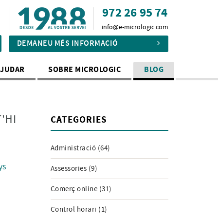
972 26 95 74
info@e-micrologic.com
DEMANEU MÉS INFORMACIÓ
AJUDAR
SOBRE MICROLOGIC
BLOG
'HI
CATEGORIES
Administració (64)
ys
Assessories (9)
Comerç online (31)
Control horari (1)