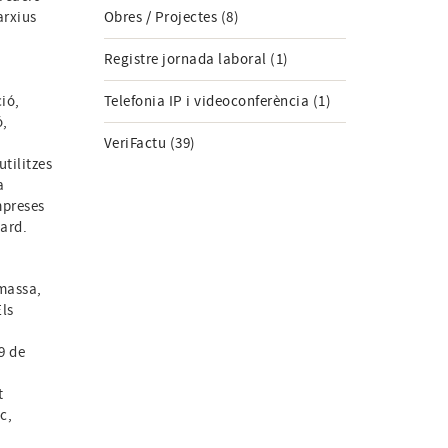
arxius
Obres / Projectes (8)
Registre jornada laboral (1)
ió,
Telefonia IP i videoconferència (1)
ó,
VeriFactu (39)
tilitzes
a
mpreses
ard.
massa,
Els
9 de
t
c,