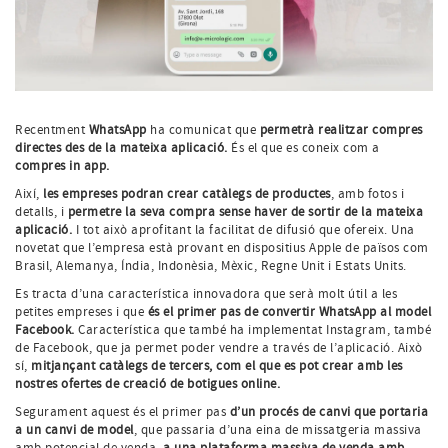
Recentment
WhatsApp
ha comunicat que
permetrà realitzar compres
directes des de la mateixa aplicació.
És el que es coneix com a
compres in app.
Així,
les empreses podran crear catàlegs de productes
, amb fotos i
detalls, i
permetre la seva compra sense haver de sortir de la mateixa
aplicació.
I tot això aprofitant la facilitat de difusió que ofereix. Una
novetat que l’empresa està provant en dispositius Apple de països com
Brasil, Alemanya, Índia, Indonèsia, Mèxic, Regne Unit i Estats Units.
Es tracta d’una característica innovadora que serà molt útil a les
petites empreses i que
és el primer pas de convertir WhatsApp al model
Facebook.
Característica que també ha implementat Instagram, també
de Facebook, que ja permet poder vendre a través de l’aplicació. Això
sí,
mitjançant catàlegs de tercers, com el que es pot crear amb les
nostres ofertes de creació de botigues online.
Segurament aquest és el primer pas
d’un procés de canvi que portaria
a un canvi de model
, que passaria d’una eina de missatgeria massiva
amb potencial de venda,
a una plataforma massiva de venda amb