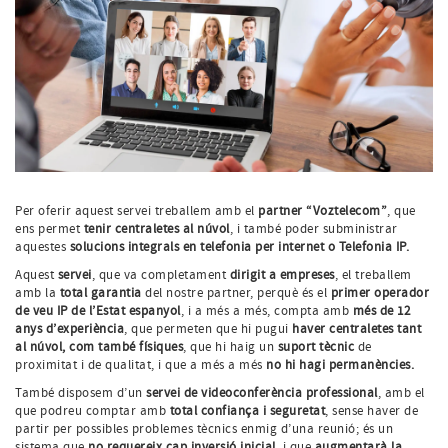
Per oferir aquest servei treballem amb el
partner “Voztelecom”
, que
ens permet
tenir centraletes al núvol
, i també poder subministrar
aquestes
solucions integrals en telefonia per internet o Telefonia IP.
Aquest
servei
, que va completament
dirigit a empreses
, el treballem
amb la
total garantia
del nostre partner, perquè és el
primer operador
de veu IP de l’Estat espanyol
, i a més a més, compta amb
més de 12
anys d’experiència
, que permeten que hi pugui
haver centraletes tant
al núvol, com també físiques
, que hi haig un
suport tècnic
de
proximitat i de qualitat, i que a més a més
no hi hagi permanències.
També disposem d’un
servei de videoconferència professional
, amb el
que podreu comptar amb
total confiança i seguretat
, sense haver de
partir per possibles problemes tècnics enmig d’una reunió; és un
sistema que
no requereix cap inversió inicial
, i que
augmentarà la