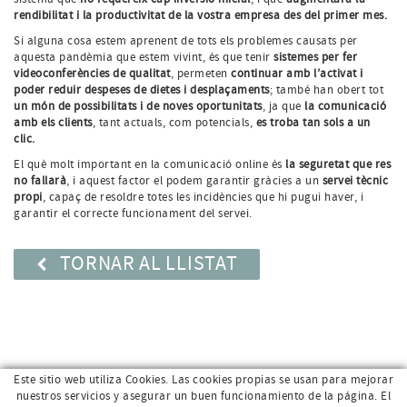
rendibilitat i la productivitat de la vostra empresa des del primer mes.
Si alguna cosa estem aprenent de tots els problemes causats per
aquesta pandèmia que estem vivint, és que tenir
sistemes per fer
videoconferències de qualitat
, permeten
continuar amb l’activat i
poder reduir despeses de dietes i desplaçaments
; també han obert tot
un món de possibilitats i de noves oportunitats
, ja que
la comunicació
amb els clients
, tant actuals, com potencials,
es troba tan sols a un
clic.
El què molt important en la comunicació online és
la seguretat que res
no fallarà
, i aquest factor el podem garantir gràcies a un
servei tècnic
propi
, capaç de resoldre totes les incidències que hi pugui haver, i
garantir el correcte funcionament del servei.
TORNAR AL LLISTAT
Este sitio web utiliza Cookies. Las cookies propias se usan para mejorar
nuestros servicios y asegurar un buen funcionamiento de la página. El