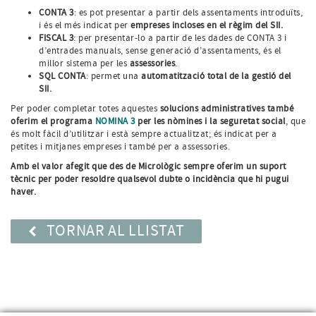
CONTA 3
: es pot presentar a partir dels assentaments introduïts,
i és el més indicat per
empreses incloses en el règim del SII.
FISCAL 3
: per presentar-lo a partir de les dades de CONTA 3 i
d’entrades manuals, sense generació d’assentaments, és el
millor sistema per les
assessories
.
SQL CONTA
: permet una
automatització total de la gestió del
SII.
Per poder completar totes aquestes
solucions administratives també
oferim el programa
NOMINA 3
per les nòmines i la seguretat social
, que
és molt fàcil d’utilitzar i està sempre actualitzat; és indicat per a
petites i mitjanes empreses i també per a assessories.
Amb el valor afegit que des de Micrològic sempre oferim un suport
tècnic per poder resoldre qualsevol dubte o incidència que hi pugui
haver.
TORNAR AL LLISTAT