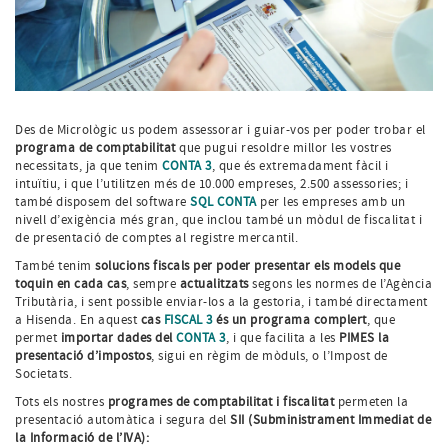
Des de Micrològic us podem assessorar i guiar-vos per poder trobar el
programa de comptabilitat
que pugui resoldre millor les vostres
necessitats, ja que tenim
CONTA 3
, que és extremadament fàcil i
intuïtiu, i que l’utilitzen més de 10.000 empreses, 2.500 assessories; i
també disposem del software
SQL CONTA
per les empreses amb un
nivell d’exigència més gran, que inclou també un mòdul de fiscalitat i
de presentació de comptes al registre mercantil.
També tenim
solucions fiscals per poder presentar els models que
toquin en cada cas
, sempre
actualitzats
segons les normes de l’Agència
Tributària, i sent possible enviar-los a la gestoria, i també directament
a Hisenda. En aquest
cas
FISCAL 3
és un programa complert
, que
permet
importar dades del
CONTA 3
, i que facilita a les
PIMES la
presentació d’impostos
, sigui en règim de mòduls, o l’Impost de
Societats.
Tots els nostres
programes de comptabilitat i fiscalitat
permeten la
presentació automàtica i segura del
SII (Subministrament Immediat de
la Informació de l’IVA):