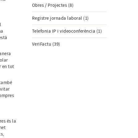
Obres / Projectes (8)
Registre jornada laboral (1)
l
ha
Telefonia IP i videoconferència (1)
està
VeriFactu (39)
manera
olar
 en tot
 també
vitar
compres
es és la
met
s,