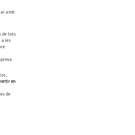
tar amb
.
 de tots
 a les
are
mpresa
tos,
ertir en
i
tes de