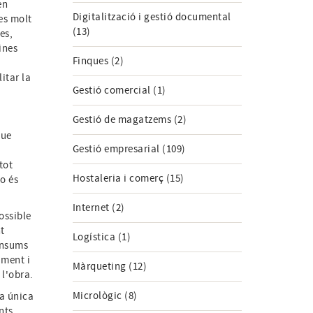
en
Digitalització i gestió documental
es molt
(13)
es,
ines
Finques (2)
itar la
Gestió comercial (1)
Gestió de magatzems (2)
que
Gestió empresarial (109)
tot
Hostaleria i comerç (15)
no és
Internet (2)
ossible
t
Logística (1)
consums
ament i
Màrqueting (12)
 l'obra.
Micrològic (8)
na única
nts