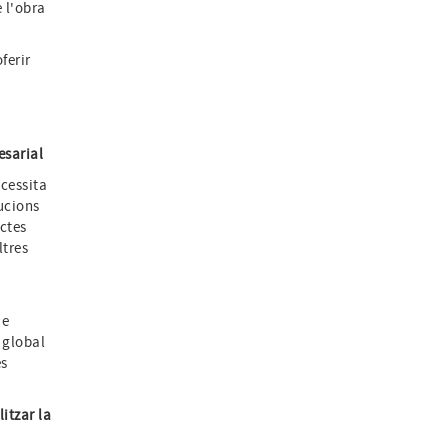
e l'obra
ferir
esarial
cessita
ucions
ctes
ltres
ue
 global
es
itzar la