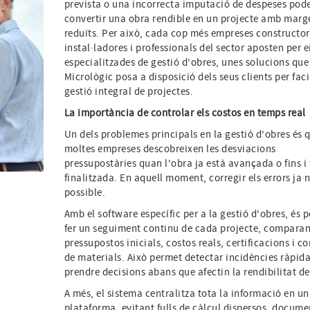
prevista o una incorrecta imputació de despeses pod
convertir una obra rendible en un projecte amb marg
reduïts. Per això, cada cop més empreses constructor
instal·ladores i professionals del sector aposten per e
especialitzades de gestió d'obres, unes solucions que
Micrològic posa a disposició dels seus clients per facil
gestió integral de projectes.
La importància de controlar els costos en temps real
Un dels problemes principals en la gestió d'obres és 
moltes empreses descobreixen les desviacions
pressupostàries quan l'obra ja està avançada o fins i 
finalitzada. En aquell moment, corregir els errors ja 
possible.
Amb el software específic per a la gestió d'obres, és p
fer un seguiment continu de cada projecte, comparan
pressupostos inicials, costos reals, certificacions i 
de materials. Això permet detectar incidències ràpid
prendre decisions abans que afectin la rendibilitat de
A més, el sistema centralitza tota la informació en u
plataforma, evitant fulls de càlcul dispersos, docume