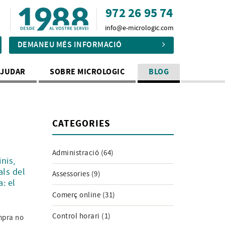
972 26 95 74
info@e-micrologic.com
DEMANEU MÉS INFORMACIÓ
AJUDAR
SOBRE MICROLOGIC
BLOG
CATEGORIES
Administració (64)
nis,
als del
Assessories (9)
: el
Comerç online (31)
Control horari (1)
mpra no