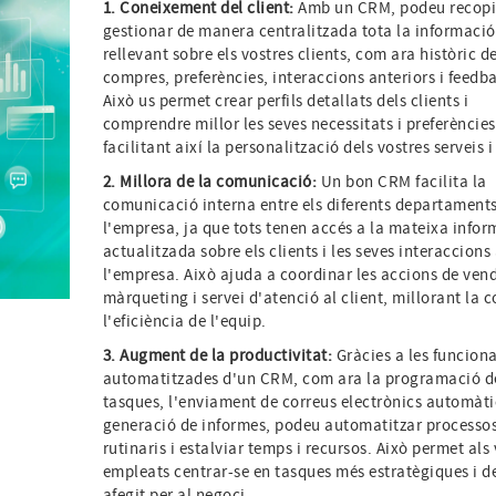
1. Coneixement del client:
Amb un CRM, podeu recopil
gestionar de manera centralitzada tota la informació
rellevant sobre els vostres clients, com ara històric d
compres, preferències, interaccions anteriors i feedb
Això us permet crear perfils detallats dels clients i
comprendre millor les seves necessitats i preferències
facilitant així la personalització dels vostres serveis i
2. Millora de la comunicació:
Un bon CRM facilita la
comunicació interna entre els diferents departament
l'empresa, ja que tots tenen accés a la mateixa info
actualitzada sobre els clients i les seves interaccion
l'empresa. Això ajuda a coordinar les accions de ven
màrqueting i servei d'atenció al client, millorant la c
l'eficiència de l'equip.
3. Augment de la productivitat:
Gràcies a les funciona
automatitzades d'un CRM, com ara la programació d
tasques, l'enviament de correus electrònics automàtic
generació de informes, podeu automatitzar processo
rutinaris i estalviar temps i recursos. Això permet als
empleats centrar-se en tasques més estratègiques i d
afegit per al negoci.