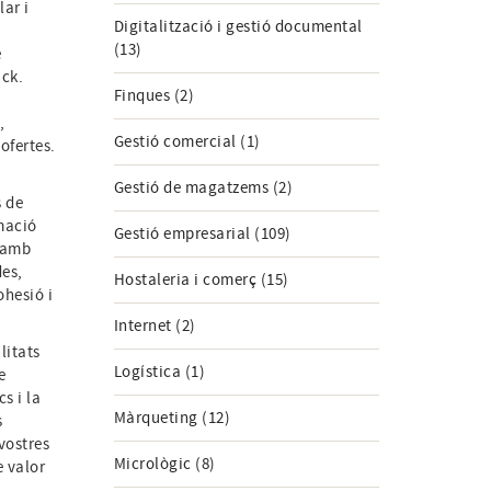
ar i
Digitalització i gestió documental
(13)
e
ack.
Finques (2)
,
Gestió comercial (1)
 ofertes.
Gestió de magatzems (2)
s de
rmació
Gestió empresarial (109)
s amb
des,
Hostaleria i comerç (15)
ohesió i
Internet (2)
litats
Logística (1)
e
s i la
Màrqueting (12)
s
 vostres
Micrològic (8)
e valor