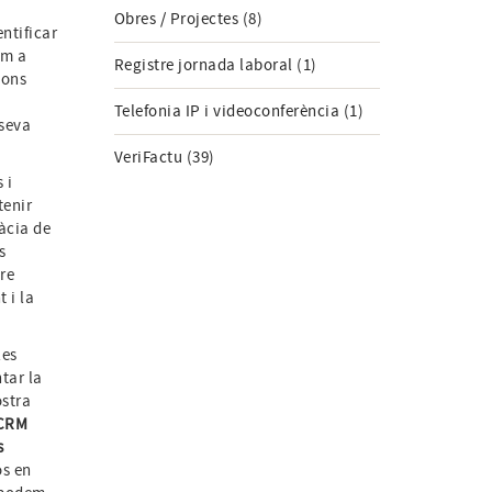
Obres / Projectes (8)
ntificar
om a
Registre jornada laboral (1)
ions
Telefonia IP i videoconferència (1)
 seva
VeriFactu (39)
 i
tenir
càcia de
s
re
 i la
les
tar la
ostra
 CRM
s
s en