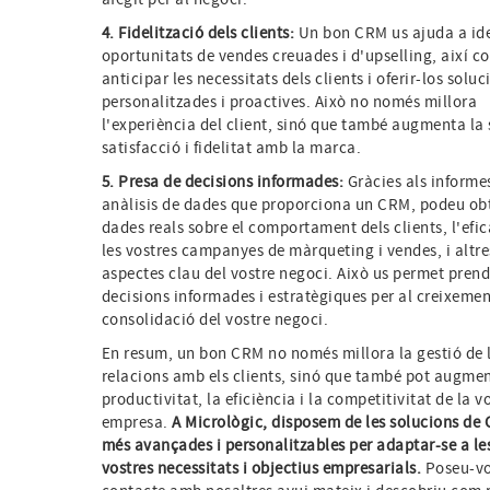
4. Fidelització dels clients:
Un bon CRM us ajuda a ide
oportunitats de vendes creuades i d'upselling, així c
anticipar les necessitats dels clients i oferir-los soluc
personalitzades i proactives. Això no només millora
l'experiència del client, sinó que també augmenta la
satisfacció i fidelitat amb la marca.
5. Presa de decisions informades:
Gràcies als informes
anàlisis de dades que proporciona un CRM, podeu ob
dades reals sobre el comportament dels clients, l'efi
les vostres campanyes de màrqueting i vendes, i altre
aspectes clau del vostre negoci. Això us permet prend
decisions informades i estratègiques per al creixement
consolidació del vostre negoci.
En resum, un bon CRM no només millora la gestió de 
relacions amb els clients, sinó que també pot augmen
productivitat, la eficiència i la competitivitat de la v
empresa.
A Micrològic, disposem de les solucions de
més avançades i personalitzables per adaptar-se a le
vostres necessitats i objectius empresarials.
Poseu-vo