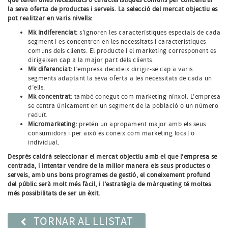
la seva oferta de productes i serveis. La selecció del mercat objectiu es
pot realitzar en varis nivells:
Mk indiferenciat:
s’ignoren les característiques especials de cada
segment i es concentren en les necessitats i característiques
comuns dels clients. El producte i el marketing corresponent es
dirigeixen cap a la major part dels clients.
Mk diferenciat:
l’empresa decideix dirigir-se cap a varis
segments adaptant la seva oferta a les necessitats de cada un
d’ells.
Mk concentrat:
també conegut com marketing nínxol. L’empresa
se centra únicament en un segment de la població o un número
reduït.
Micromarketing:
pretén un apropament major amb els seus
consumidors i per això es coneix com marketing local o
individual.
Després caldrà seleccionar el mercat objectiu amb el que l’empresa se
centrada, i intentar vendre de la millor manera els seus productes o
serveis, amb uns bons programes de gestió, el coneixement profund
del públic serà molt més fàcil, i l’estratègia de màrqueting té moltes
més possibilitats de ser un èxit.
TORNAR AL LLISTAT