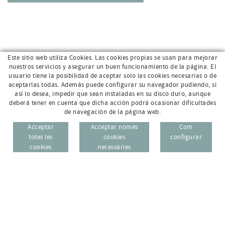
Este sitio web utiliza Cookies. Las cookies propias se usan para mejorar
nuestros servicios y asegurar un buen funcionamiento de la página. El
usuario tiene la posibilidad de aceptar solo las cookies necesarias o de
aceptarlas todas. Además puede configurar su navegador pudiendo, si
así lo desea, impedir que sean instaladas en su disco duro, aunque
deberá tener en cuenta que dicha acción podrá ocasionar dificultades
de navegación de la página web.
Av. Sant Jordi, 168 · 17800 Olot (Girona)
96 69
Acceptar
Acceptar només
Com
CAT
ESP
totes les
cookies
configurar
972 26 95 74
cookies
necessàries
info@e-micrologic.com
AVÍS LEGAL
POLÍTICA DE PRIVACITAT
POLÍTICA DE COOKIES
ZONA USUARI