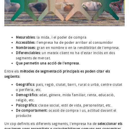
Mesurables:
la mida, i el poder de compra
Accessibles:
l’empresa ha de poder arribar al consumidor
Nombroses:
gran en nombre o en la rendibilitat de l’empresa.
Diferenciables:
un mateix client no ha d’estar inclòs en dos
segments de mercat.
Que permetin una acció de l’empresa.
Entre els
mètodes de segmentació principals es poden citar els
següents:
Geogràfics:
país, regió, ciutat, barri, rural o urbà, centre ciutat
o perifèria, etc.
Demogràfics:
edat, gènere, mida familiar, renta, educació,
religió, etc.
Psicogràfics:
classe social, estil de vida, personalitat, etc.
De comportament:
ocasió de compra i us, actitud davant el
producte
Un cop definits els diferents segments, l’empresa ha de
seleccionar els
que tenen unes necessitats o característiques comuns per concentrar