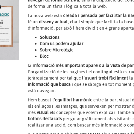
navegar de forma senzilla
, amb la disposició del con
de forma unitària i lògica a tota la web.
La nova web està
creada i pensada per facilitar la n
té un
disseny actual
, clar i simple que facilita la bus
d’informació, per això l’hem dividit en 4 grans aparta
Solucions
Com us podem ajudar
Sobre Micrològic
Bloc
la
informació més important apareix a la vista de pan
l’organització de les pàgines i el contingut està estru
jeràrquicament per tal que
l’usuari trobi fàcilment la
informació que busca
i que se sàpiga en tot moment 
està navegant.
Hem buscat
l’equilibri harmònic
entre la part visual d
els enllaços i les imatges, que serveixen per mostrar 
més
visual
els conceptes que volem explicar. També h
botons destacats
per guiar gràficament als visitants 
realitzar una acció, com buscar més informació o con