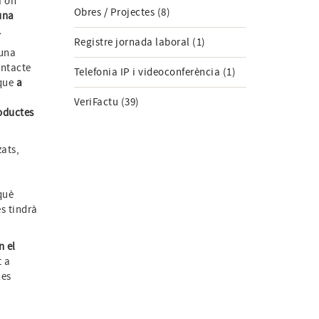
à on
Obres / Projectes (8)
una
.
Registre jornada laboral (1)
 una
ontacte
Telefonia IP i videoconferència (1)
 que
a
VeriFactu (39)
roductes
zats,
què
es tindrà
n el
t a
les