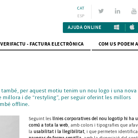
CAT
ESP
AJUDA ONLINE
VERIFACTU - FACTURA ELECTRÒNICA
COM US PODEM 
s també, per aquest motiu tenim un nou logo i una nova
millora i de “restyling”, per seguir oferint les millors
ambé offline.
Seguint les
línies corporatives del nou logotip hi ha u
comú a tota la web
, amb colors i tipografies que afa
la
usabilitat i la llegibilitat
, i que permeten identifica