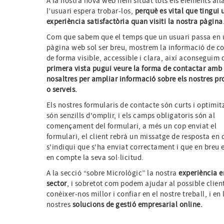
A la nostra nova web hem situat tots els elements all
l’usuari espera trobar-los,
perquè es vital que tingui 
experiència satisfactòria quan visiti la nostra pàgina
Com que sabem que el temps que un usuari passa en
pàgina web sol ser breu, mostrem la informació de c
de forma visible, accessible i clara, així aconseguim
primera vista pugui veure la forma de contactar amb
nosaltres per ampliar informació sobre els nostres p
o serveis.
Els nostres formularis de contacte són curts i optimit
són senzills d'omplir, i els camps obligatoris són al
començament del formulari, a més un cop enviat el
formulari, el client rebrà un missatge de resposta en 
s'indiqui que s'ha enviat correctament i que en breu 
en compte la seva sol·licitud.
A la secció “sobre Micrològic” la nostra
experiència e
sector
, i sobretot com podem ajudar al possible clien
conèixer-nos millor i confiar en el nostre treball, i en 
nostres
solucions de gestió empresarial online.