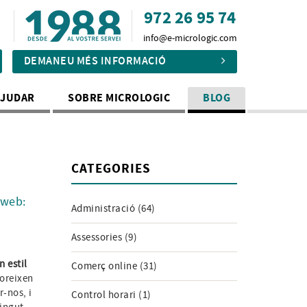
972 26 95 74
info@e-micrologic.com
DEMANEU MÉS INFORMACIÓ
AJUDAR
SOBRE MICROLOGIC
BLOG
CATEGORIES
 web:
Administració (64)
Assessories (9)
n estil
Comerç online (31)
voreixen
r-nos, i
Control horari (1)