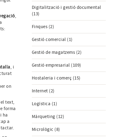
tingut
Digitalització i gestió documental
(13)
avegació
,
ca
Finques (2)
ts:
Gestió comercial (1)
Gestió de magatzems (2)
Gestió empresarial (109)
talla
, i
cturat
Hostaleria i comerç (15)
per on
Internet (2)
el text,
Logística (1)
de forma
i ha
Màrqueting (12)
cap a
tactar.
Micrològic (8)