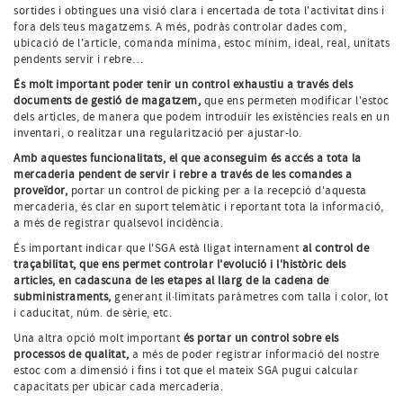
sortides i obtingues una visió clara i encertada de tota l'activitat dins i
fora dels teus magatzems. A més, podràs controlar dades com,
ubicació de l'article, comanda mínima, estoc mínim, ideal, real, unitats
pendents servir i rebre…
És molt important poder tenir un control exhaustiu a través dels
documents de gestió de magatzem,
que ens permeten modificar l'estoc
dels articles, de manera que podem introduir les existències reals en un
inventari, o realitzar una regularització per ajustar-lo.
Amb aquestes funcionalitats, el que aconseguim és accés a tota la
mercaderia pendent de servir i rebre a través de les comandes a
proveïdor,
portar un control de picking per a la recepció d'aquesta
mercaderia, és clar en suport telemàtic i reportant tota la informació,
a més de registrar qualsevol incidència.
És important indicar que l'SGA està lligat internament
al control de
traçabilitat, que ens permet controlar l'evolució i l'històric dels
articles, en cadascuna de les etapes al llarg de la cadena de
subministraments,
generant il·limitats paràmetres com talla i color, lot
i caducitat, núm. de sèrie, etc.
Una altra opció molt important
és portar un control sobre els
processos de qualitat,
a més de poder registrar informació del nostre
estoc com a dimensió i fins i tot que el mateix SGA pugui calcular
capacitats per ubicar cada mercaderia.