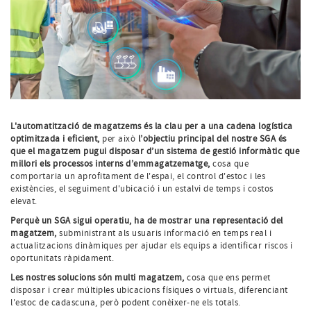
L'automatització de magatzems és la clau per a una cadena logística
optimitzada i eficient,
per això
l’objectiu principal del nostre SGA és
que el magatzem pugui disposar d’un sistema de gestió informàtic que
millori els processos interns d’emmagatzematge,
cosa que
comportaria un aprofitament de l'espai, el control d'estoc i les
existències, el seguiment d'ubicació i un estalvi de temps i costos
elevat.
Perquè un SGA sigui operatiu, ha de mostrar una representació del
magatzem,
subministrant als usuaris informació en temps real i
actualitzacions dinàmiques per ajudar els equips a identificar riscos i
oportunitats ràpidament.
Les nostres solucions són multi magatzem,
cosa que ens permet
disposar i crear múltiples ubicacions físiques o virtuals, diferenciant
l'estoc de cadascuna, però podent conèixer-ne els totals.