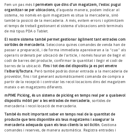
Fem un pas més
i permetem que dins d'un magatzem, l'estoc pugui
organitzar-se per ubicacions,
d'aquesta manera, podem indicar al
sistema, no només en quin magatzem es situa la mercaderia, sinó
també la posició de la mercaderia. A més, evitem errors i optimitzem
el temps de treball gestionant el sistema d’ubicacions amb terminals
de mà tipus PDA o Tablet.
El nostre sistema també permet gestionar àgilment tant entrades com
sortides de mercaderia.
Selecciona quines comandes de venda han de
passar a preparació, i de forma immediata apareixeran a la “cua” als
operaris ordenats per ubicació de l'article, i només hauran de llegir el
codi de barres del producte, confirmar la quantitat i llegir el codi de
barres de la ubicació.
Fins i tot des del dispositiu ja es pot emetre
l'albarà/factura.
Però també podràs donar entrada a la mercaderia de
proveïdor, fins i tot generant automàticament comanda de compra a
partir de la recepció i controlar les recol·locacions dins del magatzem
mateix o en magatzems diferents.
mPIME Picking, és un sistema de picking en temps real per a qualsevol
dispositiu mòbil per a les entrades de mercaderia
, sortides de
mercaderia i recol·locació de mercaderia.
També és molt important saber en temps real de la quantitat de
producte que tens disponible als teus magatzems i assegurar la
mercaderia adequada quan els teus clients la sol·licitin.
Gestiona
comandes i reserves, de manera automàtica. Registra entrades i