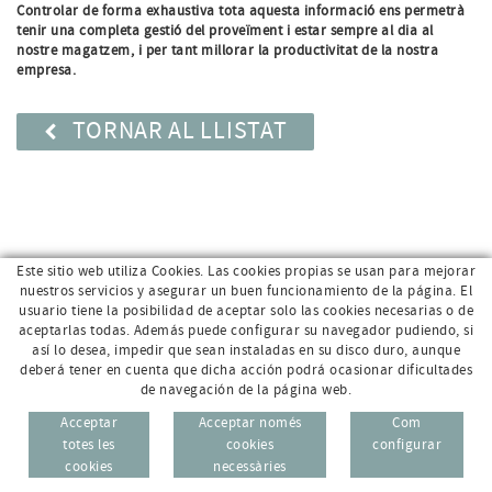
Controlar de forma exhaustiva tota aquesta informació ens permetrà
tenir una completa gestió del proveïment i estar sempre al dia al
nostre magatzem, i per tant millorar la productivitat de la nostra
empresa.
TORNAR AL LLISTAT
Este sitio web utiliza Cookies. Las cookies propias se usan para mejorar
nuestros servicios y asegurar un buen funcionamiento de la página. El
usuario tiene la posibilidad de aceptar solo las cookies necesarias o de
aceptarlas todas. Además puede configurar su navegador pudiendo, si
así lo desea, impedir que sean instaladas en su disco duro, aunque
deberá tener en cuenta que dicha acción podrá ocasionar dificultades
de navegación de la página web.
Av. Sant Jordi, 168 · 17800 Olot (Girona)
96 69
Acceptar
Acceptar només
Com
CAT
ESP
totes les
cookies
configurar
972 26 95 74
cookies
necessàries