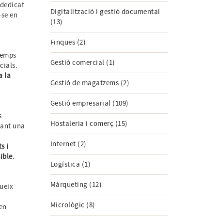
 dedicat
Digitalització i gestió documental
-se en
(13)
Finques (2)
 temps
Gestió comercial (1)
cials.
a la
Gestió de magatzems (2)
Gestió empresarial (109)
s
Hostaleria i comerç (15)
nant una
Internet (2)
s i
ible.
Logística (1)
Màrqueting (12)
ueix
Micrològic (8)
en