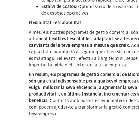
temps real per a decisions ràpides i encertades.
Estalvi de costos:
Optimització dels recursos i 
de despeses operatives.
Flexibilitat i escalabilitat
A més, els nostres programes de gestió comercial són
altament
flexibles i escalables, adaptant-se a les nec
canviants de la teva empresa a mesura que creix.
Aqu
capacitat d’adaptació assegura que el teu sistema de
es mantingui rellevant i efectiu a llarg termini, sense
importar la mida o el sector de la teva empresa.
En resum, els programes de gestió comercial de Micr
són una eina indispensable per a qualsevol empresa 
vulgui millorar la seva eficiència, augmentar la seva
productivitat i, en última instància, incrementar els 
beneficis.
Contacta amb nosaltres avui mateix i desc
com podem ajudar-te a transformar la gestió comerci
teva empresa.