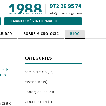
972 26 95 74
info@e-micrologic.com
DEMANEU MÉS INFORMACIÓ
AJUDAR
SOBRE MICROLOGIC
BLOG
CATEGORIES
er. Els
Administració (64)
r la
Assessories (9)
Comerç online (31)
Control horari (1)
a gestió