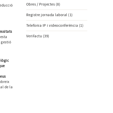
Obres / Projectes (8)
reducció
Registre jornada laboral (1)
Telefonia IP i videoconferència (1)
essitats
VeriFactu (39)
esta
 gestió
ològic
que
seus
obreix
al de la