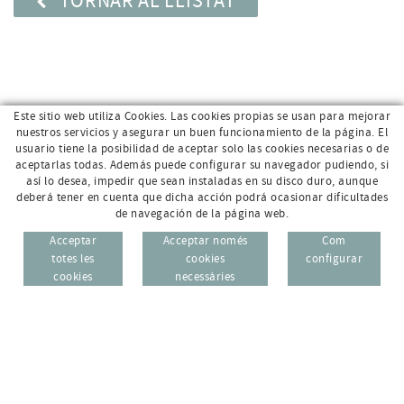
TORNAR AL LLISTAT
Este sitio web utiliza Cookies. Las cookies propias se usan para mejorar
nuestros servicios y asegurar un buen funcionamiento de la página. El
usuario tiene la posibilidad de aceptar solo las cookies necesarias o de
aceptarlas todas. Además puede configurar su navegador pudiendo, si
así lo desea, impedir que sean instaladas en su disco duro, aunque
deberá tener en cuenta que dicha acción podrá ocasionar dificultades
de navegación de la página web.
Av. Sant Jordi, 168 · 17800 Olot (Girona)
96 69
Acceptar
Acceptar només
Com
CAT
ESP
totes les
cookies
configurar
972 26 95 74
cookies
necessàries
info@e-micrologic.com
AVÍS LEGAL
POLÍTICA DE PRIVACITAT
POLÍTICA DE COOKIES
ZONA USUARI