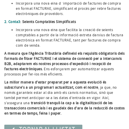
Incorpora una nova eina d´importació de factures de compra
en format FACTURAE, simplificant el procés per rebre factures
electròniques de proveïdors.
2. Conta3
: Seients Comptables Simplificats
Incorpora una nova eina que facilita la creació de seients
comptables a partir de la informació extreta darxius de factura
electrònica en format FACTURAE, tant per factures de compra
com de venda.
A mesura que l'Agència Tributària defineixi els requisits obligatoris dels
formats de fitxer FACTURAE i el sistema de connexió per a intercanvis
B2B, adaptarem els nostres processos d'expedició i recepció de
factures electròniques.
Ens esforçarem per automatitzar aquests
processos per fer-los més eficients.
La millor manera d'estar preparat per a aquesta evolució és
subscriure's a un programari actualitzat, com el nostre
, ja que, no
només garanteix estar al dia amb els canvis normatius, sinó que
també permet anticipar-se a les dates d’entrada en vigor. Així,
s'assegura una
transició tranquil·la cap a la digitalització de les
transaccions comercials i es gaudeix des d'ara de la reducció de costos
en termes de temps, feina i paper.