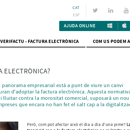
CAT
ESP
AJUDA ONLINE
VERIFACTU - FACTURA ELECTRÒNICA
COM US PODEM 
A ELECTRÒNICA?
el panorama empresarial està a punt de viure un canvi
auran d'adoptar la factura electrònica. Aquesta normativ
 i lluitar contra la morositat comercial, suposarà un nou
preses que encara no han fet el salt cap a la digitalitza
Però, com pot afectar això el dia a dia d’una pime?
L