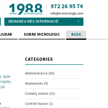
972 26 95 74
info@e-micrologic.com
DEMANEU MÉS INFORMACIÓ
AJUDAR
SOBRE MICROLOGIC
BLOG
CATEGORIES
Administració (65)
a, que
 repte,
Assessories (9)
ció
Comerç online (31)
a
Control horari (1)