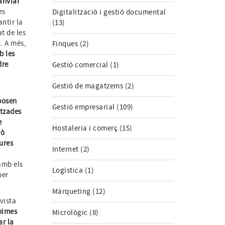
canviar
es
Digitalització i gestió documental
antir la
(13)
t de les
t. A més,
Finques (2)
b les
dre
Gestió comercial (1)
Gestió de magatzems (2)
posen
Gestió empresarial (109)
itzades
e
Hostaleria i comerç (15)
rò
ures
Internet (2)
amb els
Logística (1)
per
Màrqueting (12)
vista
 pimes
Micrològic (8)
ar la