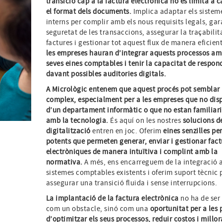
transició cap a la factura electrònica no es limita a 
el format dels documents.
Implica adaptar els sistem
interns per complir amb els nous requisits legals, gar
seguretat de les transaccions, assegurar la traçabilita
factures i gestionar tot aquest flux de manera eficien
les empreses hauran d’integrar aquests processos am
seves eines comptables i tenir la capacitat de respon
davant possibles auditories digitals.
A Micrològic entenem que aquest procés pot semblar
complex, especialment per a les empreses que no dis
d’un departament informàtic o que no estan familiar
amb la tecnologia.
És aquí on les nostres
solucions d
digitalització
entren en joc. Oferim
eines senzilles pe
potents que permeten generar, enviar i gestionar fact
electròniques de manera intuïtiva i complint amb la
normativa.
A més, ens encarreguem de la integració 
sistemes comptables existents i oferim suport tècnic 
assegurar una transició fluida i sense interrupcions.
La implantació de la factura electrònica
no ha de ser 
com un obstacle, sinó com una
oportunitat per a les
d’optimitzar els seus processos, reduir costos i millor