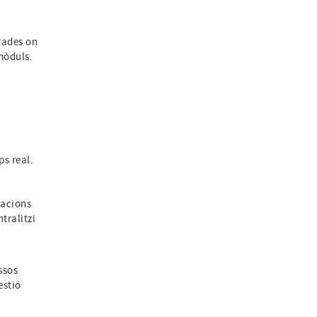
rades on
mòduls.
s real.
cacions
tralitzi
c
ssos
estió