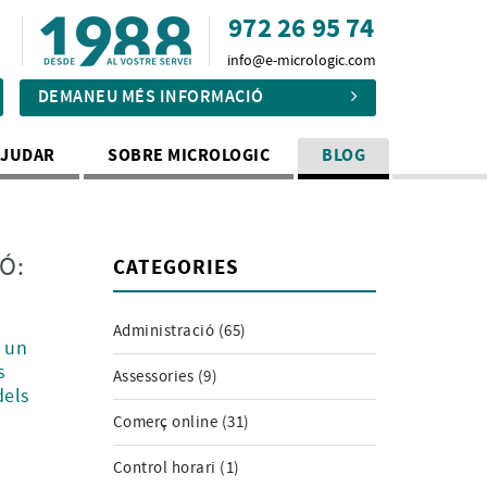
972 26 95 74
info@e-micrologic.com
DEMANEU MÉS INFORMACIÓ
AJUDAR
SOBRE MICROLOGIC
BLOG
Ó:
CATEGORIES
Administració (65)
e un
s
Assessories (9)
dels
Comerç online (31)
Control horari (1)