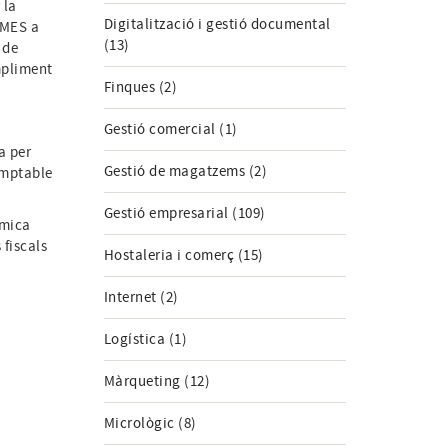
 la
Digitalització i gestió documental
IMES a
(13)
 de
ompliment
Finques (2)
Gestió comercial (1)
a per
Gestió de magatzems (2)
comptable
Gestió empresarial (109)
òmica
 fiscals
Hostaleria i comerç (15)
Internet (2)
Logística (1)
Màrqueting (12)
Micrològic (8)