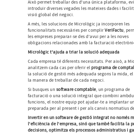
Això permet treballar des d'una única plataforma, ev
introduir diverses vegades les mateixes dades i facili
visió global del negoci.
A més, les solucions de Micrològic ja incorporen les
funcionalitats necessàries per complir
VeriFactu
, per
les empreses preparar-se des d'avui per a les noves
obligacions relacionades amb la facturació electròni
Micrològic t'ajuda a triar la solució adequada
Cada empresa té diferents necessitats. Per això, a Mi
analitzem cada cas per oferir el
programa de comptab
la solució de gestió més adequada segons la mida, el 
la manera de treballar de cada negoci.
Si busques un
software comptable
, un programa de
facturació o una solució integral que combini ambdu
funcions, el nostre equip pot ajudar-te a implantar u
preparada per al present i per als canvis normatius de
Invertir en un software de gestió integrat no només m
l'eficiència de l'empresa, sinó que també facilita la p
decisions, optimitza els processos administratius i g