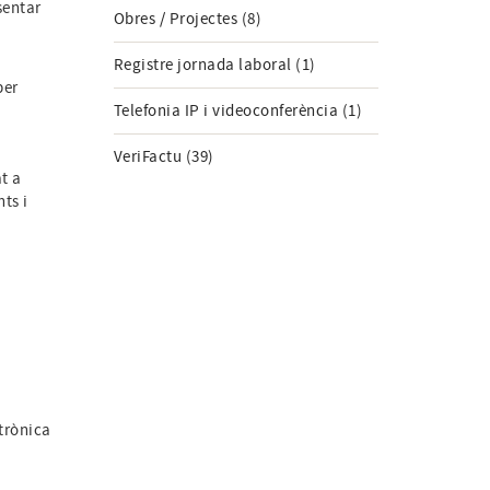
sentar
Obres / Projectes (8)
n
Registre jornada laboral (1)
per
Telefonia IP i videoconferència (1)
VeriFactu (39)
t a
ts i
trònica