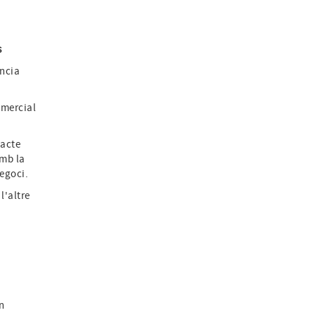
s
ència
omercial
.
pacte
amb la
negoci.
l'altre
t
n