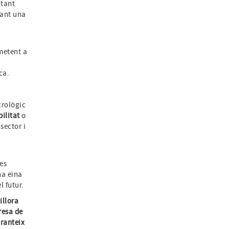
itant
tant una
metent a
ca.
crològic
ilitat
o
sector i
es
na eina
l futur.
illora
resa de
aranteix