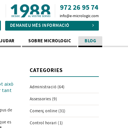
972 26 95 74
info@e-micrologic.com
DEMANEU MÉS INFORMACIÓ
AJUDAR
SOBRE MICROLOGIC
BLOG
CATEGORIES
ot això
Administració (64)
r tant
Assessories (9)
ipus de
Comerç online (31)
que es
Control horari (1)