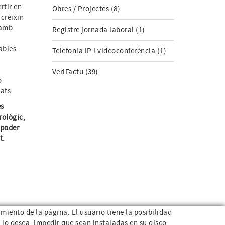
rtir en
Obres / Projectes (8)
 creixin
 amb
Registre jornada laboral (1)
ables.
Telefonia IP i videoconferència (1)
VeriFactu (39)
o
ats.
es
rològic,
 poder
t.
miento de la página. El usuario tiene la posibilidad
 lo desea, impedir que sean instaladas en su disco