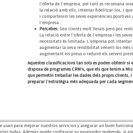
l’oferta de l’empresa, per tant es recomana inve
la relació amb ells, intentar fidelitzar-los, i que
i comparteixin les seves experiències positives
l’empresa
Percebes:
Són clients molt lleials però poc rent
La relació entre l’oferta de l’empresa i les seves
necessitats és limitada. L’empresa pot intentar
augmentar la seva rendibilitat venent-los més 
augmentant els preus o reduint els serveis prest
Aquestes classificacions tan sols es poden obtenir si 
disposa de programes CRM’s, que els que tenim a Mic
que permetin treballar les dades dels propis clients, i
preparar l’estratègia més adequada per cada segmen
 se usan para mejorar nuestros servicios y asegurar un buen funciona
arlas todas. Además puede configurar su navegador pudiendo, si así