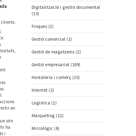
t
cada
Digitalització i gestió documental
(13)
clients:
Finques (2)
c
En
Gestió comercial (1)
s
essitats,
Gestió de magatzems (2)
p
Gestió empresarial (109)
ent
Hostaleria i comerç (15)
ves
no
Internet (2)
l
accions
Logística (1)
vertir en
Màrqueting (12)
que són
 hi ha
Micrològic (8)
s i