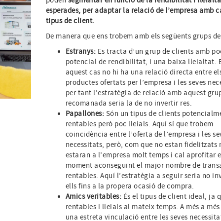
poden
segmentar en funció de la rendibilitat i lleialta
esperades, per adaptar la relació de l’empresa amb 
tipus de client.
De manera que ens trobem amb els següents grups de 
Estranys:
Es tracta d’un grup de clients amb po
potencial de rendibilitat, i una baixa lleialtat. 
aquest cas no hi ha una relació directa entre el
productes ofertats per l’empresa i les seves nec
per tant l’estratègia de relació amb aquest gru
recomanada seria la de no invertir res.
Papallones:
Són un tipus de clients potencialm
rentables però poc lleials. Aquí sí que trobem
coincidència entre l’oferta de l’empresa i les se
necessitats, però, com que no estan fidelitzats 
estaran a l’empresa molt temps i cal aprofitar e
moment aconseguint el major nombre de trans
rentables. Aquí l’estratègia a seguir seria no in
ells fins a la propera ocasió de compra.
Amics veritables:
És el tipus de client ideal, ja 
rentables i lleials al mateix temps. A més a més
una estreta vinculació entre les seves necessitat