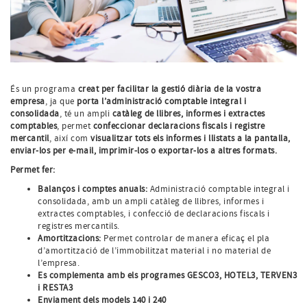
És un programa
creat per facilitar la gestió diària de la vostra
empresa
, ja que
porta l’administració comptable integral i
consolidada
, té un ampli
catàleg de llibres, informes i extractes
comptables
, permet
confeccionar declaracions fiscals i registre
mercantil
, així com
visualitzar tots els informes i llistats a la pantalla,
enviar-los per e-mail, imprimir-los o exportar-los a altres formats.
Permet fer:
Balanços i comptes anuals:
Administració comptable integral i
consolidada, amb un ampli catàleg de llibres, informes i
extractes comptables, i confecció de declaracions fiscals i
registres mercantils.
Amortitzacions:
Permet controlar de manera eficaç el pla
d’amortització de l’immobilitzat material i no material de
l’empresa.
Es complementa amb els programes GESCO3, HOTEL3, TERVEN3
i RESTA3
Enviament dels models 140 i 240