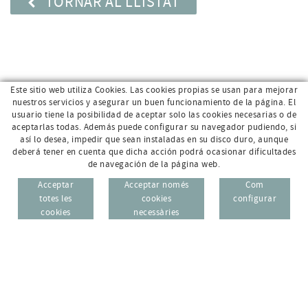
TORNAR AL LLISTAT
Este sitio web utiliza Cookies. Las cookies propias se usan para mejorar
nuestros servicios y asegurar un buen funcionamiento de la página. El
usuario tiene la posibilidad de aceptar solo las cookies necesarias o de
aceptarlas todas. Además puede configurar su navegador pudiendo, si
así lo desea, impedir que sean instaladas en su disco duro, aunque
deberá tener en cuenta que dicha acción podrá ocasionar dificultades
de navegación de la página web.
Av. Sant Jordi, 168 · 17800 Olot (Girona)
96 69
Acceptar
Acceptar només
Com
CAT
ESP
totes les
cookies
configurar
972 26 95 74
cookies
necessàries
info@e-micrologic.com
AVÍS LEGAL
POLÍTICA DE PRIVACITAT
POLÍTICA DE COOKIES
ZONA USUARI