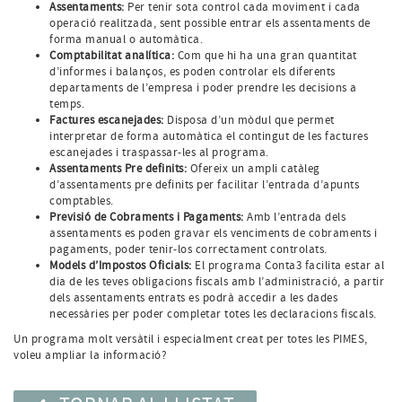
Assentaments:
Per tenir sota control cada moviment i cada
operació realitzada, sent possible entrar els assentaments de
forma manual o automàtica.
Comptabilitat analítica:
Com que hi ha una gran quantitat
d’informes i balanços, es poden controlar els diferents
departaments de l’empresa i poder prendre les decisions a
temps.
Factures escanejades:
Disposa d’un mòdul que permet
interpretar de forma automàtica el contingut de les factures
escanejades i traspassar-les al programa.
Assentaments Pre definits:
Ofereix un ampli catàleg
d’assentaments pre definits per facilitar l’entrada d’apunts
comptables.
Previsió de Cobraments i Pagaments:
Amb l’entrada dels
assentaments es poden gravar els venciments de cobraments i
pagaments, poder tenir-los correctament controlats.
Models d’Impostos Oficials:
El programa Conta3 facilita estar al
dia de les teves obligacions fiscals amb l’administració, a partir
dels assentaments entrats es podrà accedir a les dades
necessàries per poder completar totes les declaracions fiscals.
Un programa molt versàtil i especialment creat per totes les PIMES,
voleu ampliar la informació?