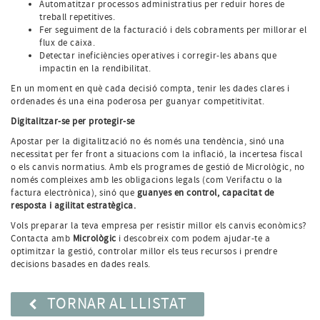
Automatitzar processos administratius per reduir hores de
treball repetitives.
Fer seguiment de la facturació i dels cobraments per millorar el
flux de caixa.
Detectar ineficiències operatives i corregir-les abans que
impactin en la rendibilitat.
En un moment en què cada decisió compta, tenir les dades clares i
ordenades és una eina poderosa per guanyar competitivitat.
Digitalitzar-se per protegir-se
Apostar per la digitalització no és només una tendència, sinó una
necessitat per fer front a situacions com la inflació, la incertesa fiscal
o els canvis normatius. Amb els programes de gestió de Micrològic, no
només compleixes amb les obligacions legals (com Verifactu o la
factura electrònica), sinó que
guanyes en control, capacitat de
resposta i agilitat estratègica.
Vols preparar la teva empresa per resistir millor els canvis econòmics?
Contacta amb
Micrològic
i descobreix com podem ajudar-te a
optimitzar la gestió, controlar millor els teus recursos i prendre
decisions basades en dades reals.
TORNAR AL LLISTAT