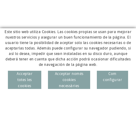
Este sitio web utiliza Cookies. Las cookies propias se usan para mejorar
nuestros servicios y asegurar un buen funcionamiento de la página. El
usuario tiene la posibilidad de aceptar solo las cookies necesarias o de
aceptarlas todas. Además puede configurar su navegador pudiendo, si
así lo desea, impedir que sean instaladas en su disco duro, aunque
deberá tener en cuenta que dicha acción podrá ocasionar dificultades
de navegación de la página web.
Av. Sant Jordi, 168 · 17800 Olot (Girona)
96 69
Acceptar
Acceptar només
Com
CAT
ESP
totes les
cookies
configurar
972 26 95 74
cookies
necessàries
info@e-micrologic.com
AVÍS LEGAL
POLÍTICA DE PRIVACITAT
POLÍTICA DE COOKIES
ZONA USUARI