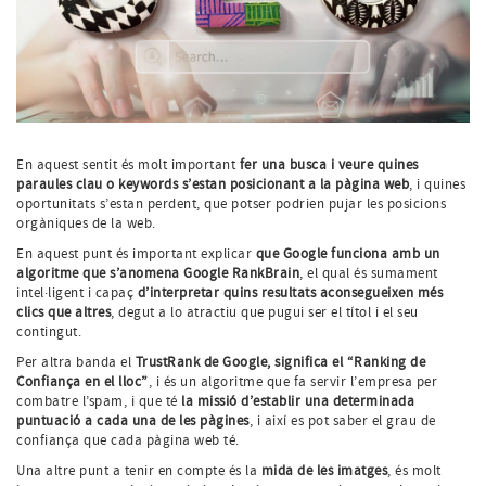
En aquest sentit és molt important
fer una busca i veure quines
paraules clau o keywords s’estan posicionant a la pàgina web
, i quines
oportunitats s’estan perdent, que potser podrien pujar les posicions
orgàniques de la web.
En aquest punt és important explicar
que Google funciona amb un
algoritme que s’anomena Google RankBrain
, el qual és sumament
intel·ligent i capaç
d’interpretar quins resultats aconsegueixen més
clics que altres
, degut a lo atractiu que pugui ser el títol i el seu
contingut.
Per altra banda el
TrustRank de Google, significa el “Ranking de
Confiança en el lloc”
, i és un algoritme que fa servir l’empresa per
combatre l’spam, i que té
la missió d’establir una determinada
puntuació a cada una de les pàgines
, i així es pot saber el grau de
confiança que cada pàgina web té.
Una altre punt a tenir en compte és la
mida de les imatges
, és molt