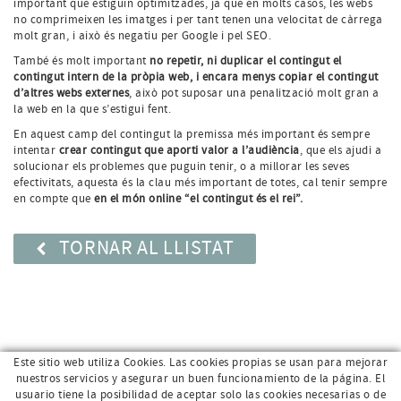
important que estiguin optimitzades, ja que en molts casos, les webs
no comprimeixen les imatges i per tant tenen una velocitat de càrrega
molt gran, i això és negatiu per Google i pel SEO.
També és molt important
no repetir, ni duplicar el contingut el
contingut intern de la pròpia web, i encara menys copiar el contingut
d’altres webs externes
, això pot suposar una penalització molt gran a
la web en la que s’estigui fent.
En aquest camp del contingut la premissa més important és sempre
intentar
crear contingut que aporti valor a l’audiència
, que els ajudi a
solucionar els problemes que puguin tenir, o a millorar les seves
efectivitats, aquesta és la clau més important de totes, cal tenir sempre
en compte que
en el món online “el contingut és el rei”.
TORNAR AL LLISTAT
Este sitio web utiliza Cookies. Las cookies propias se usan para mejorar
nuestros servicios y asegurar un buen funcionamiento de la página. El
usuario tiene la posibilidad de aceptar solo las cookies necesarias o de