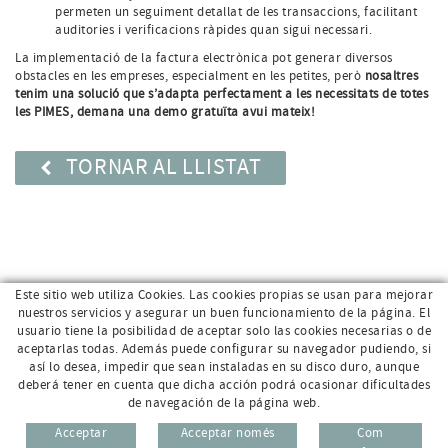
permeten un seguiment detallat de les transaccions, facilitant
auditories i verificacions ràpides quan sigui necessari.
La implementació de la factura electrònica pot generar diversos
obstacles en les empreses, especialment en les petites, però
nosaltres
tenim una solució que s’adapta perfectament a les necessitats de totes
les PIMES, demana una demo gratuïta avui mateix!
TORNAR AL LLISTAT
Este sitio web utiliza Cookies. Las cookies propias se usan para mejorar
nuestros servicios y asegurar un buen funcionamiento de la página. El
usuario tiene la posibilidad de aceptar solo las cookies necesarias o de
aceptarlas todas. Además puede configurar su navegador pudiendo, si
así lo desea, impedir que sean instaladas en su disco duro, aunque
deberá tener en cuenta que dicha acción podrá ocasionar dificultades
de navegación de la página web.
Av. Sant Jordi, 168 · 17800 Olot (Girona)
96 69
Acceptar
Acceptar només
Com
CAT
ESP