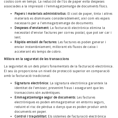
costos com en temps. La reducció de l'ús de paper evita despeses
associades a la impressió i l'emmagatzematge de documents físics.
Papers i materials administratius:
El cost de paper, tinta i altres
materials es disminueix considerablement, així com els espais
necessaris per a l'emmagatzematge de documents.
Despeses d'enviament:
La facturació electrònica elimina la
necessitat d'enviar factures per correu postal, que pot ser car i
lent.
Ràpida emissió de factures:
Les factures es poden generar i
enviar instantàniament, millorant els fluxos de caixa i
accelerant els temps de cobro.
Millora en la seguretat de les transaccions
La seguretat és un dels pilars fonamentals de la facturació electrònica.
El seu ús proporciona un nivell de protecció superior en comparació
amb la facturació tradicional.
Signatura electrònica:
La signatura electrònica garanteix la
identitat de l'emissor, prevenint fraus i assegurant que les
transaccions són autèntiques.
Emmagatzematge segur de documents:
Les factures
electròniques es poden emmagatzemar en entorns segurs,
reduint el risc de pèrdua o danys que es poden produir amb
documents en paper.
Control i traçabilitat:
Els sistemes de facturació electrònica